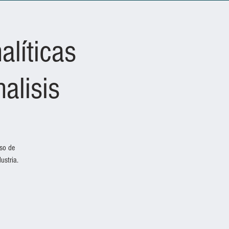
alíticas
alisis
rso de
ustria.