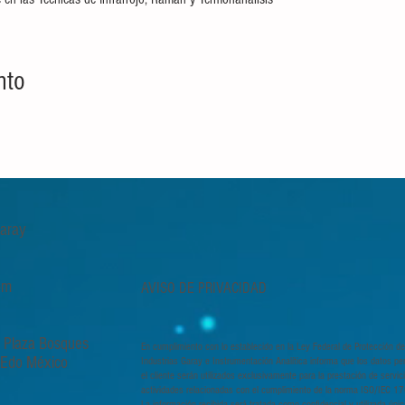
nto
 Garay
om
AVISO DE PRIVACIDAD
, Plaza Bosques
En cumplimiento con lo establecido en la Ley Federal de Protección de
, Edo México
Industrias Garay e Instrumentación Analítica informa que los datos pe
el cliente serán utilizados exclusivamente para la prestación de servi
actividades relacionadas con el cumplimiento de la norma ISO/IEC 1
La información recibida será tratada como confidencial y utilizada úni