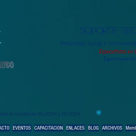
Soporte tec
Industrias Garay e Instrumen
Especialistas en 
E
spectroscopia de
Número de Acreditación 26LEC004 y 26LCC004
ACTO
EVENTOS
CAPACITACION
ENLACES
BLOG
ARCHIVOS
Memb