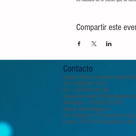
Compartir este eve
Contacto
Soporte Técnico Analítico Industrial
Tel. +525594211421
Cel.: +525545152138
claudia.hernandez@industrialgaray.c
WhatsApp: +525545152138
Skype: industrialgaray1
Cto. Bolognia #17, Bosques del Lago
Local 5, CP. 54760 Cuautitlán Izcalli