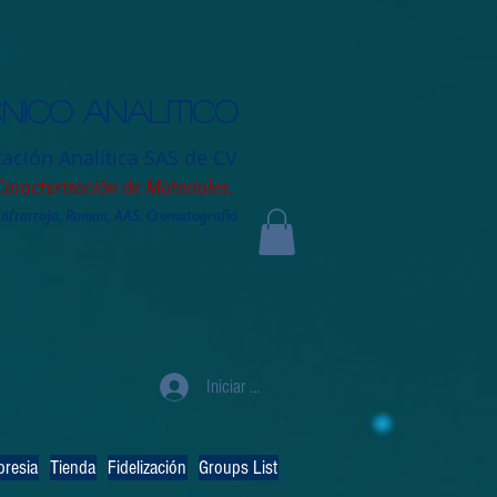
nico analitico
tación
Analitica SAS de CV
Caracterización de Materiales.
 Infrarrojo, Raman, AAS, Cromatografia
Iniciar sesión
resia
Tienda
Fidelización
Groups List