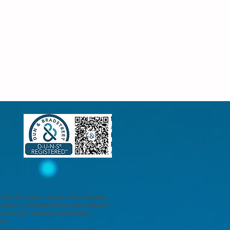
 Datos Personales en Posesión de los Particulares,
rsonales y la información técnica proporcionada por
cios de ensayo, calibración, mantenimiento y
7025.
camente para los fines acordados con el cliente,