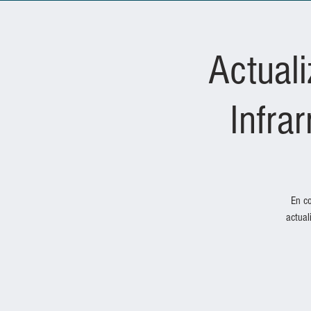
Actuali
Infra
En co
actual