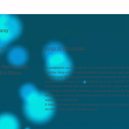
 Garay
om
AVISO DE PRIVACIDAD
, Plaza Bosques
En cumplimiento con lo establecido en la Ley Federal de Protección de
, Edo México
Industrias Garay e Instrumentación Analítica informa que los datos pe
el cliente serán utilizados exclusivamente para la prestación de servi
actividades relacionadas con el cumplimiento de la norma ISO/IEC 1
La información recibida será tratada como confidencial y utilizada úni
garantizando su integridad, trazabilidad y resguardo conforme a los req
establecidos en la norma. No se compartirán datos con terceros sin au
organismos de acreditación.
El titular podrá ejercer sus derechos de acceso, rectificación, cancela
electrónico: [
direccion@industrialgaray.com
].