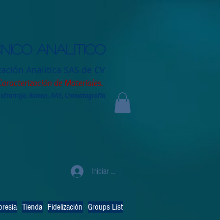
nico analitico
tación
Analitica SAS de CV
Caracterización de Materiales.
 Infrarrojo, Raman, AAS, Cromatografia
Iniciar sesión
resia
Tienda
Fidelización
Groups List