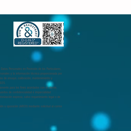
 Datos Personales en Posesión de los Particulares,
rsonales y la información técnica proporcionada por
cios de ensayo, calibración, mantenimiento y
7025.
camente para los fines acordados con el cliente,
uisitos de confidencialidad e imparcialidad
torización expresa, salvo requerimiento legal o de
ción u oposición (ARCO) mediante solicitud al correo