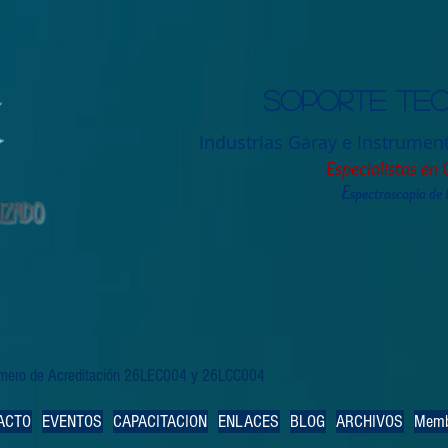
Soporte tec
Industrias Garay e Instrumen
Especialistas en 
E
spectroscopia de
Número de Acreditación 26LEC004 y 26LCC004
ACTO
EVENTOS
CAPACITACION
ENLACES
BLOG
ARCHIVOS
Memb