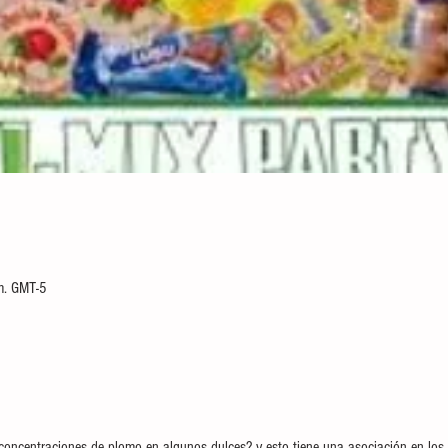
n
m. GMT-5
concentraciones de plomo en algunos dulces? y esto tiene una asociación en los 