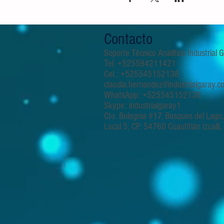
Contacto
Soporte Técnico Analítico Industrial
Tel. +525594211421
Cel.: +525545152138
claudia.hernandez@industrialgaray.c
WhatsApp: +525545152138
Skype: industrialgaray1
Cto. Bolognia #17, Bosques del Lago
Local 5, CP. 54760 Cuautitlán Izcalli