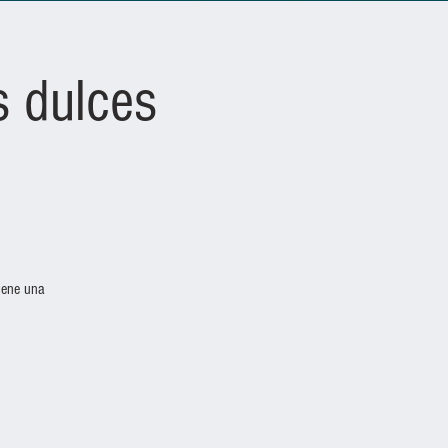
s dulces
iene una