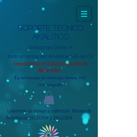
Soporte tecnico
analitico
Industrias Garay e
Instrumentación
Analitica SAS de CV
Especialistas en Caracterización de
Materiales.
E
spectroscopia de Infrarrojo, Raman, AAS,
Cromatografia
Laboratorio de ensayo y calibración. Número de
Acreditación 26LEC004 y 26LCC004