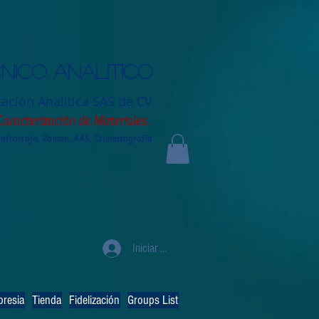
nico analitico
tación
Analitica SAS de CV
Caracterización de Materiales.
 Infrarrojo, Raman, AAS, Cromatografia
Iniciar sesión
resia
Tienda
Fidelización
Groups List