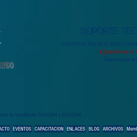
Soporte tec
Industrias Garay e Instrumen
Especialistas en 
E
spectroscopia de
Número de Acreditación 26LEC004 y 26LCC004
ACTO
EVENTOS
CAPACITACION
ENLACES
BLOG
ARCHIVOS
Memb