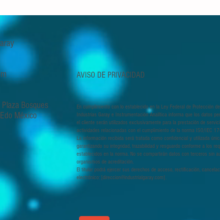
 Garay
om
AVISO DE PRIVACIDAD
, Plaza Bosques
En cumplimiento con lo establecido en la Ley Federal de Protección de
, Edo México
Industrias Garay e Instrumentación Analítica informa que los datos pe
el cliente serán utilizados exclusivamente para la prestación de servi
actividades relacionadas con el cumplimiento de la norma ISO/IEC 1
La información recibida será tratada como confidencial y utilizada úni
garantizando su integridad, trazabilidad y resguardo conforme a los req
establecidos en la norma. No se compartirán datos con terceros sin au
organismos de acreditación.
El titular podrá ejercer sus derechos de acceso, rectificación, cancela
electrónico: [
direccion@industrialgaray.com
].