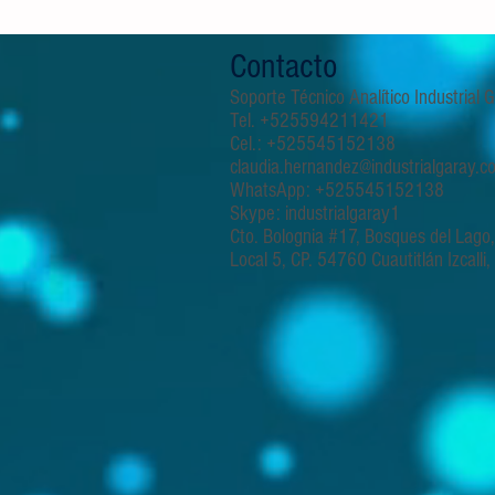
Contacto
Soporte Técnico Analítico Industrial
Tel. +525594211421
Cel.: +525545152138
claudia.hernandez@industrialgaray.c
WhatsApp: +525545152138
Skype: industrialgaray1
Cto. Bolognia #17, Bosques del Lago
Local 5, CP. 54760 Cuautitlán Izcalli