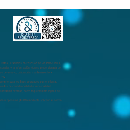
 Datos Personales en Posesión de los Particulares,
rsonales y la información técnica proporcionada por
cios de ensayo, calibración, mantenimiento y
7025.
camente para los fines acordados con el cliente,
uisitos de confidencialidad e imparcialidad
torización expresa, salvo requerimiento legal o de
ción u oposición (ARCO) mediante solicitud al correo