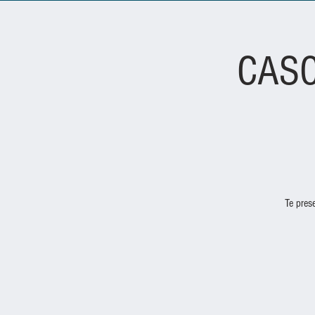
CASO
Te pres