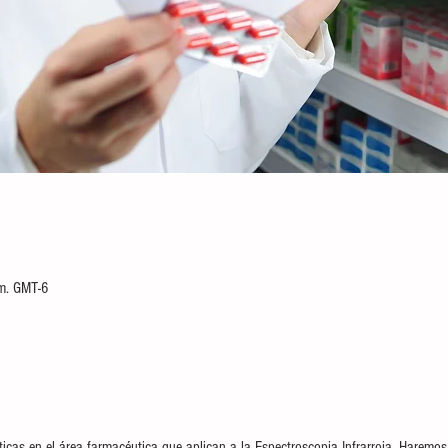
n
m. GMT-6
icas en el área farmacéutica que aplican a la Espectroscopia Infrarroja. Haremo