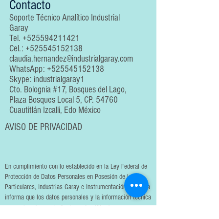
Contacto
Soporte Técnico Analítico Industrial
Garay
Tel.
+525594211421
Cel.:
+525545152138
claudia.hernandez@industrialgaray.com
WhatsApp:
+525545152138
Skype: industrialgaray1
Cto. Bolognia #17, Bosques del Lago,
Plaza Bosques Local 5, CP. 54760
Cuautitlán Izcalli, Edo México
AVISO DE PRIVACIDAD
En cumplimiento con lo establecido en la Ley Federal de
Protección de Datos Personales en Posesión de los
Particulares, Industrias Garay e Instrumentación Analítica
informa que los datos personales y la información técnica
proporcionada por el cliente serán utilizados
exclusivamente para la prestación de servicios de