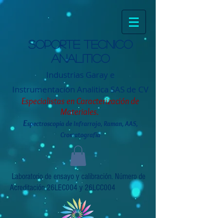
Soporte tecnico
analitico
Industrias Garay e
Instrumentación
Analitica SAS de CV
Especialistas en Caracterización de
Materiales.
E
spectroscopia de Infrarrojo, Raman, AAS,
Cromatografia
Laboratorio de ensayo y calibración. Número de
Acreditación 26LEC004 y 26LCC004