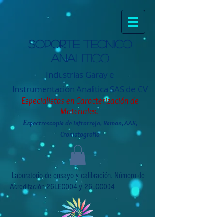
Soporte tecnico
analitico
Industrias Garay e
Instrumentación
Analitica SAS de CV
Especialistas en Caracterización de
Materiales.
E
spectroscopia de Infrarrojo, Raman, AAS,
Cromatografia
Laboratorio de ensayo y calibración. Número de
Acreditación 26LEC004 y 26LCC004