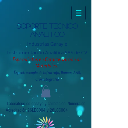
Soporte tecnico
analitico
Industrias Garay e
Instrumentación
Analitica SAS de CV
Especialistas en Caracterización de
Materiales.
E
spectroscopia de Infrarrojo, Raman, AAS,
Cromatografia
Laboratorio de ensayo y calibración. Número de
Acreditación 26LEC004 y 26LCC004