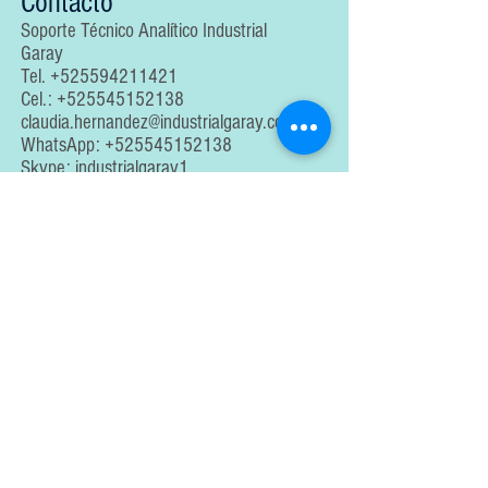
Contacto
Soporte Técnico Analítico Industrial
Garay
Tel.
+525594211421
Cel.:
+525545152138
claudia.hernandez@industrialgaray.com
WhatsApp:
+525545152138
Skype: industrialgaray1
Cto. Bolognia #17, Bosques del Lago,
Plaza Bosques Local 5, CP. 54760
Cuautitlán Izcalli, Edo México
AVISO DE PRIVACIDAD
En cumplimiento con lo establecido en la Ley Federal de
Protección de Datos Personales en Posesión de los
Particulares, Industrias Garay e Instrumentación Analítica
informa que los datos personales y la información técnica
proporcionada por el cliente serán utilizados
exclusivamente para la prestación de servicios de