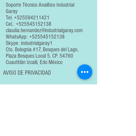
Soporte Técnico Analítico Industrial
Garay
Tel.
+525594211421
Cel.:
+525545152138
claudia.hernandez@industrialgaray.com
WhatsApp:
+525545152138
Skype: industrialgaray1
Cto. Bolognia #17, Bosques del Lago,
Plaza Bosques Local 5, CP. 54760
Cuautitlán Izcalli, Edo México
AVISO DE PRIVACIDAD
En cumplimiento con lo establecido en la Ley Federal de
Protección de Datos Personales en Posesión de los
Particulares, Industrias Garay e Instrumentación Analítica
informa que los datos personales y la información técnica
proporcionada por el cliente serán utilizados
exclusivamente para la prestación de servicios de
ensayo, calibración, mantenimiento y actividades