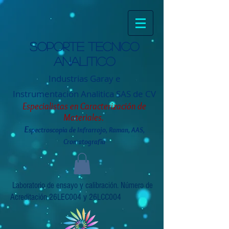
Soporte tecnico
analitico
Industrias Garay e
Instrumentación
Analitica SAS de CV
Especialistas en Caracterización de
Materiales.
E
spectroscopia de Infrarrojo, Raman, AAS,
Cromatografia
Laboratorio de ensayo y calibración. Número de
Acreditación 26LEC004 y 26LCC004