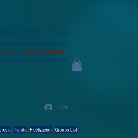
nico analitico
tación
Analitica SAS de CV
Caracterización de Materiales.
 Infrarrojo, Raman, AAS, Cromatografia
Iniciar sesión
resia
Tienda
Fidelización
Groups List