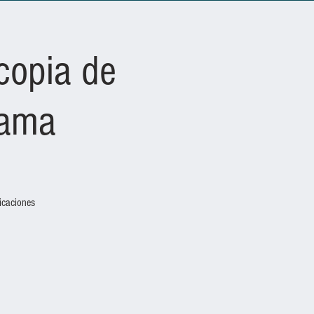
copia de
lama
icaciones