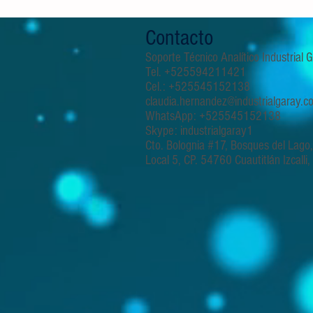
Contacto
Soporte Técnico Analítico Industrial
Tel. +525594211421
Cel.: +525545152138
claudia.hernandez@industrialgaray.c
WhatsApp: +525545152138
Skype: industrialgaray1
Cto. Bolognia #17, Bosques del Lago
Local 5, CP. 54760 Cuautitlán Izcalli