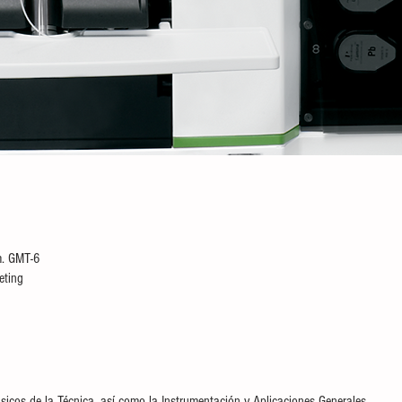
n
m. GMT-6
eting
cos de la Técnica, así como la Instrumentación y Aplicaciones Generales.