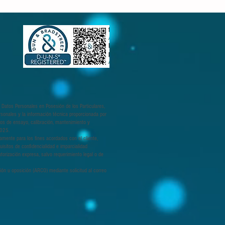
 Datos Personales en Posesión de los Particulares,
rsonales y la información técnica proporcionada por
cios de ensayo, calibración, mantenimiento y
7025.
camente para los fines acordados con el cliente,
uisitos de confidencialidad e imparcialidad
torización expresa, salvo requerimiento legal o de
ción u oposición (ARCO) mediante solicitud al correo