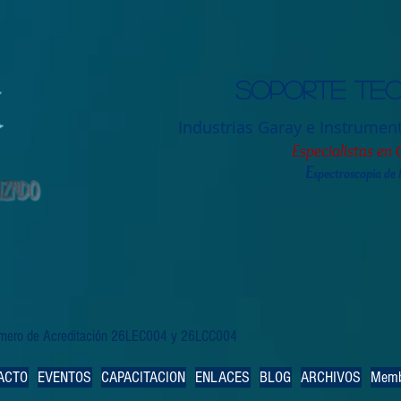
Soporte tec
Industrias Garay e Instrumen
Especialistas en 
E
spectroscopia de
Número de Acreditación 26LEC004 y 26LCC004
ACTO
EVENTOS
CAPACITACION
ENLACES
BLOG
ARCHIVOS
Memb