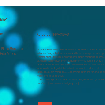
 Garay
om
AVISO DE PRIVACIDAD
, Plaza Bosques
En cumplimiento con lo establecido en la Ley Federal de Protección de
, Edo México
Industrias Garay e Instrumentación Analítica informa que los datos pe
el cliente serán utilizados exclusivamente para la prestación de servi
actividades relacionadas con el cumplimiento de la norma ISO/IEC 1
La información recibida será tratada como confidencial y utilizada úni
garantizando su integridad, trazabilidad y resguardo conforme a los req
establecidos en la norma. No se compartirán datos con terceros sin au
organismos de acreditación.
El titular podrá ejercer sus derechos de acceso, rectificación, cancela
electrónico: [
direccion@industrialgaray.com
].