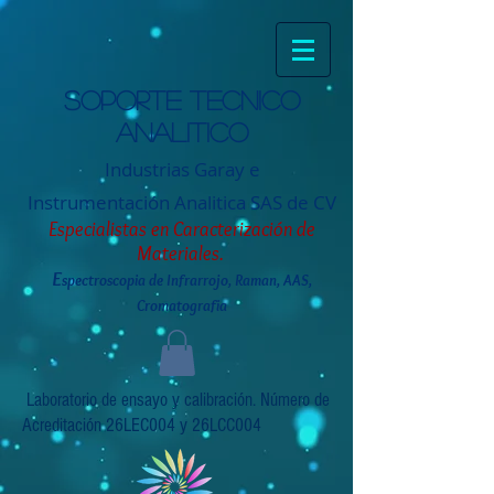
Soporte tecnico
analitico
Industrias Garay e
Instrumentación
Analitica SAS de CV
Especialistas en Caracterización de
Materiales.
E
spectroscopia de Infrarrojo, Raman, AAS,
Cromatografia
Laboratorio de ensayo y calibración. Número de
Acreditación 26LEC004 y 26LCC004