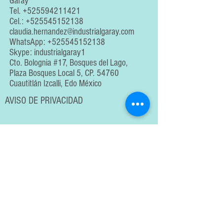
Garay
Tel.
+525594211421
Cel.:
+525545152138
claudia.hernandez@industrialgaray.com
WhatsApp:
+525545152138
Skype: industrialgaray1
Cto. Bolognia #17, Bosques del Lago,
Plaza Bosques Local 5, CP. 54760
Cuautitlán Izcalli, Edo México
AVISO DE PRIVACIDAD
En cumplimiento con lo establecido en la Ley Federal de
Protección de Datos Personales en Posesión de los
Particulares, Industrias Garay e Instrumentación Analítica
informa que los datos personales y la información técnica
proporcionada por el cliente serán utilizados
exclusivamente para la prestación de servicios de
ensayo, calibración, mantenimiento y actividades
relacionadas con el cumplimiento de la norma ISO/IEC