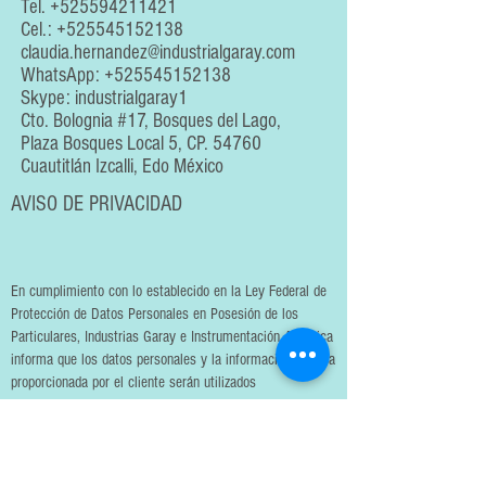
Tel.
+525594211421
Cel.:
+525545152138
claudia.hernandez@industrialgaray.com
WhatsApp:
+525545152138
Skype: industrialgaray1
Cto. Bolognia #17, Bosques del Lago,
Plaza Bosques Local 5, CP. 54760
Cuautitlán Izcalli, Edo México
AVISO DE PRIVACIDAD
En cumplimiento con lo establecido en la Ley Federal de
Protección de Datos Personales en Posesión de los
Particulares, Industrias Garay e Instrumentación Analítica
informa que los datos personales y la información técnica
proporcionada por el cliente serán utilizados
exclusivamente para la prestación de servicios de
ensayo, calibración, mantenimiento y actividades
relacionadas con el cumplimiento de la norma ISO/IEC
17025.