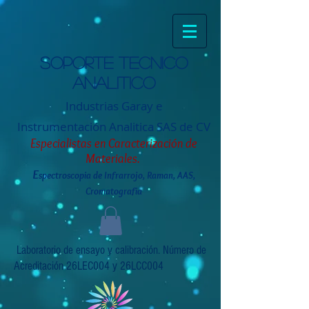
Soporte tecnico
analitico
Industrias Garay e
Instrumentación
Analitica SAS de CV
Especialistas en Caracterización de
Materiales.
E
spectroscopia de Infrarrojo, Raman, AAS,
Cromatografia
Laboratorio de ensayo y calibración. Número de
Acreditación 26LEC004 y 26LCC004