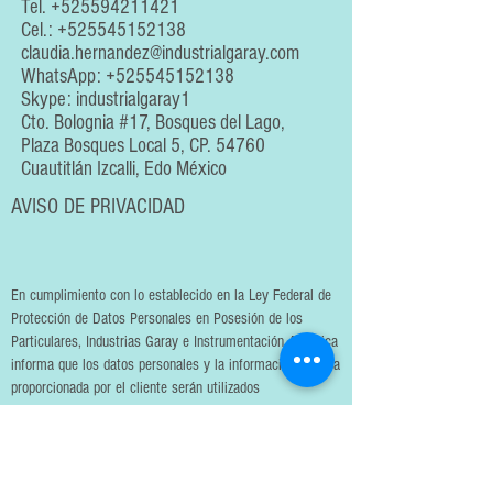
Tel.
+525594211421
Cel.:
+525545152138
claudia.hernandez@industrialgaray.com
WhatsApp:
+525545152138
Skype: industrialgaray1
Cto. Bolognia #17, Bosques del Lago,
Plaza Bosques Local 5, CP. 54760
Cuautitlán Izcalli, Edo México
AVISO DE PRIVACIDAD
En cumplimiento con lo establecido en la Ley Federal de
Protección de Datos Personales en Posesión de los
Particulares, Industrias Garay e Instrumentación Analítica
informa que los datos personales y la información técnica
proporcionada por el cliente serán utilizados
exclusivamente para la prestación de servicios de
ensayo, calibración, mantenimiento y actividades
relacionadas con el cumplimiento de la norma ISO/IEC
17025.