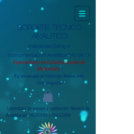
Soporte tecnico
analitico
Industrias Garay e
Instrumentación
Analitica SAS de CV
Especialistas en Caracterización de
Materiales.
E
spectroscopia de Infrarrojo, Raman, AAS,
Cromatografia
Laboratorio de ensayo y calibración. Número de
Acreditación 26LEC004 y 26LCC004