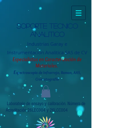
Soporte tecnico
analitico
Industrias Garay e
Instrumentación
Analitica SAS de CV
Especialistas en Caracterización de
Materiales.
E
spectroscopia de Infrarrojo, Raman, AAS,
Cromatografia
Laboratorio de ensayo y calibración. Número de
Acreditación 26LEC004 y 26LCC004