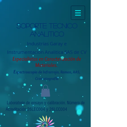
Soporte tecnico
analitico
Industrias Garay e
Instrumentación
Analitica SAS de CV
Especialistas en Caracterización de
Materiales.
E
spectroscopia de Infrarrojo, Raman, AAS,
Cromatografia
Laboratorio de ensayo y calibración. Número de
Acreditación 26LEC004 y 26LCC004