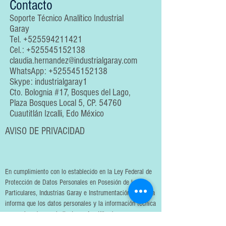
Contacto
Soporte Técnico Analítico Industrial
Garay
Tel.
+525594211421
Cel.:
+525545152138
claudia.hernandez@industrialgaray.com
WhatsApp:
+525545152138
Skype: industrialgaray1
Cto. Bolognia #17, Bosques del Lago,
Plaza Bosques Local 5, CP. 54760
Cuautitlán Izcalli, Edo México
AVISO DE PRIVACIDAD
En cumplimiento con lo establecido en la Ley Federal de
Protección de Datos Personales en Posesión de los
Particulares, Industrias Garay e Instrumentación Analítica
informa que los datos personales y la información técnica
proporcionada por el cliente serán utilizados
exclusivamente para la prestación de servicios de