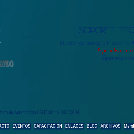
Soporte tec
Industrias Garay e Instrumen
Especialistas en 
E
spectroscopia de
Número de Acreditación 26LEC004 y 26LCC004
ACTO
EVENTOS
CAPACITACION
ENLACES
BLOG
ARCHIVOS
Memb