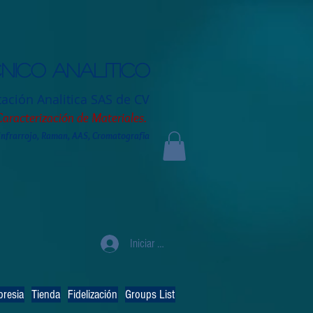
nico analitico
tación
Analitica SAS de CV
Caracterización de Materiales.
 Infrarrojo, Raman, AAS, Cromatografia
Iniciar sesión
resia
Tienda
Fidelización
Groups List