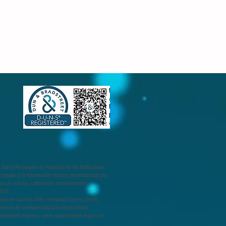
 Datos Personales en Posesión de los Particulares,
rsonales y la información técnica proporcionada por
cios de ensayo, calibración, mantenimiento y
7025.
camente para los fines acordados con el cliente,
uisitos de confidencialidad e imparcialidad
torización expresa, salvo requerimiento legal o de