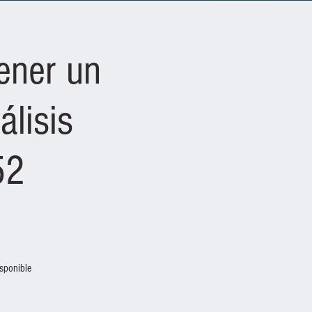
ener un
álisis
52
sponible