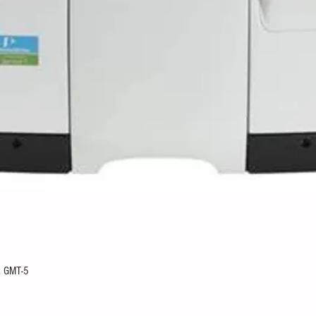
n
. GMT-5