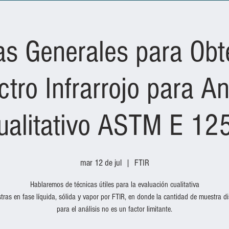
as Generales para Obt
tro Infrarrojo para An
ualitativo ASTM E 12
mar 12 de jul
  |  
FTIR
Hablaremos de técnicas útiles para la evaluación cualitativa
tras en fase líquida, sólida y vapor por FTIR, en donde la cantidad de muestra di