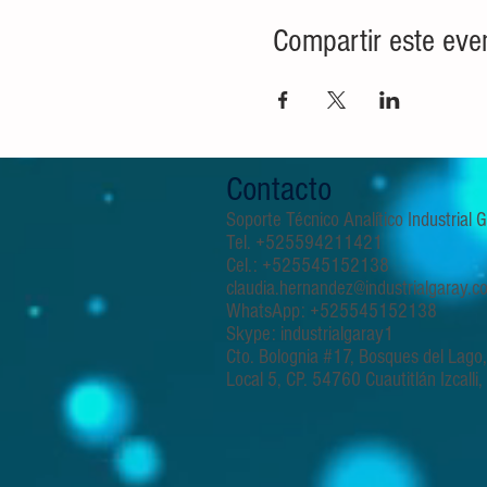
Compartir este eve
Contacto
Soporte Técnico Analítico Industrial
Tel. +525594211421
Cel.: +525545152138
claudia.hernandez@industrialgaray.c
WhatsApp: +525545152138
Skype: industrialgaray1
Cto. Bolognia #17, Bosques del Lago
Local 5, CP. 54760 Cuautitlán Izcalli