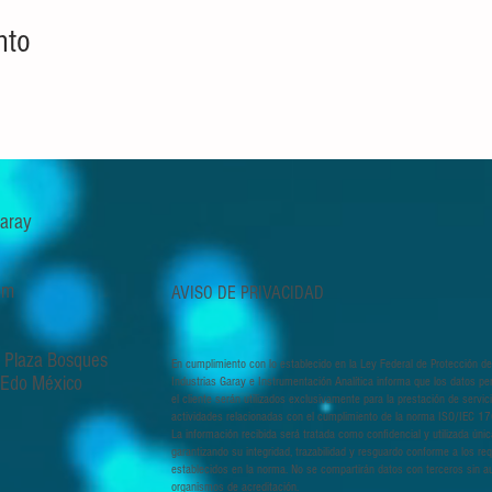
nto
 Garay
om
AVISO DE PRIVACIDAD
, Plaza Bosques
En cumplimiento con lo establecido en la Ley Federal de Protección de
, Edo México
Industrias Garay e Instrumentación Analítica informa que los datos pe
el cliente serán utilizados exclusivamente para la prestación de servi
actividades relacionadas con el cumplimiento de la norma ISO/IEC 1
La información recibida será tratada como confidencial y utilizada úni
garantizando su integridad, trazabilidad y resguardo conforme a los req
establecidos en la norma. No se compartirán datos con terceros sin au
organismos de acreditación.