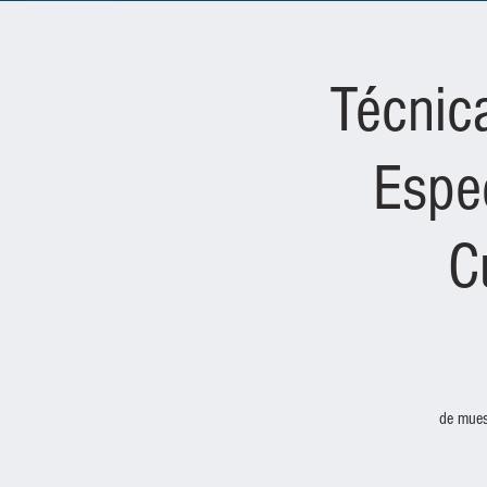
Técnic
Espec
C
de mues