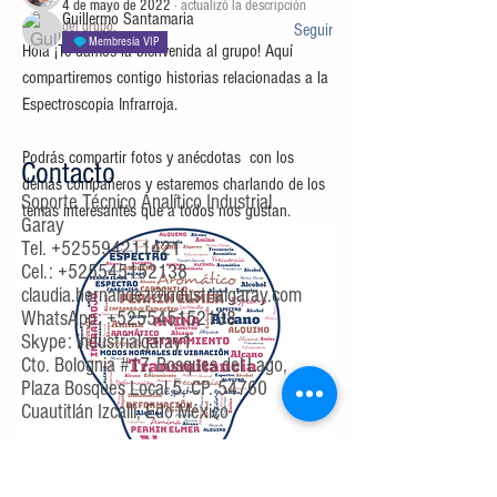
Claudia Hernández
4 de mayo de 2022
·
actualizó la descripción
Guillermo Santamaria
del grupo.
Seguir
Membresía VIP
Hola ¡Te damos la bienvenida al grupo! Aquí 
Ver todos los miembros (60)
compartiremos contigo historias relacionadas a la 
Espectroscopia Infrarroja.
Podrás compartir fotos y anécdotas  con los 
Contacto
demás compañeros y estaremos charlando de los 
Soporte Técnico Analítico Industrial
temas interesantes que a todos nos gustan.
Garay
Tel.
+525594211421
Cel.:
+525545152138
claudia.hernandez@industrialgaray.com
WhatsApp:
+525545152138
Skype: industrialgaray1
Cto. Bolognia #17, Bosques del Lago,
Plaza Bosques Local 5, CP. 54760
Cuautitlán Izcalli, Edo México
AVISO DE PRIVACIDAD