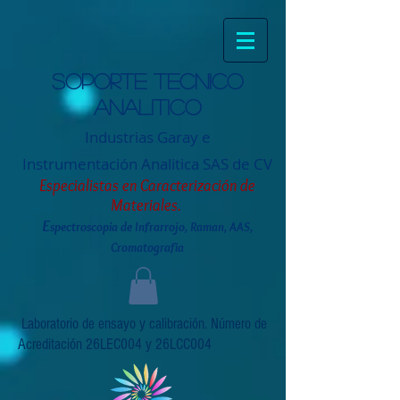
Soporte tecnico
analitico
Industrias Garay e
Instrumentación
Analitica SAS de CV
Especialistas en Caracterización de
Materiales.
E
spectroscopia de Infrarrojo, Raman, AAS,
Cromatografia
Laboratorio de ensayo y calibración. Número de
Acreditación 26LEC004 y 26LCC004