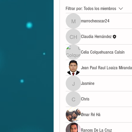
Filtrar por:
Todos los miembros
marrocheoscar24
marrocheoscar24
Claudia Hernández
Claudia Hernández
Celia Colquehuanca Calsín
Jean Paul Raul Loaiza Miranda
Jasmine
Jasmine
Chris
Chris
Ømar Ré Há
Rances De La Cruz