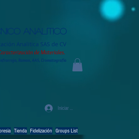
nico analitico
tación
Analitica SAS de CV
Caracterización de Materiales.
 Infrarrojo, Raman, AAS, Cromatografia
Iniciar sesión
resia
Tienda
Fidelización
Groups List