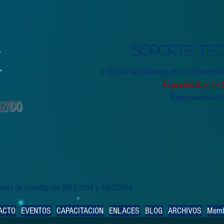
Soporte tec
Industrias Garay e Instrumen
Especialistas en 
E
spectroscopia de
Número de Acreditación 26LEC004 y 26LCC004
ACTO
EVENTOS
CAPACITACION
ENLACES
BLOG
ARCHIVOS
Memb