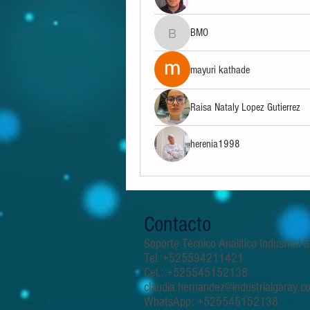
BMO
BMO
mayuri kathade
Raisa Nataly Lopez Gutierrez
herenia1998
Contacto
Soporte Técnico Analítico Industrial
Tel. +525594211421
Cel.: +525545152138
claudia.hernandez@industrialgaray.c
WhatsApp: +525545152138