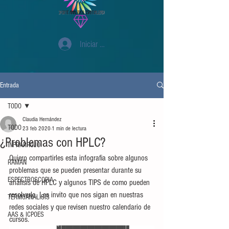
Iniciar sesión
Entrada
TODO
Claudia Hernández
TODO
23 feb 2020
1 min de lectura
¿Problemas con HPLC?
INFRARROJO
Quiero compartirles esta infografia sobre algunos 
RAMAN
problemas que se pueden presentar durante su 
ESPECTROSCOPIA
análisis de HPLC y algunos TIPS de como pueden 
resolverlo. Les invito que nos sigan en nuestras 
TERMOANALISIS
redes sociales y que revisen nuestro calendario de 
AAS & ICPOES
cursos. 