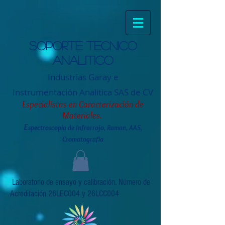
Soporte tecnico
analitico
Industrias Garay e
Instrumentación
Analitica SAS de CV
Especialistas en Caracterización de
Materiales.
E
spectroscopia de Infrarrojo, Raman, AAS,
Cromatografia
Laboratorio de ensayo y calibración. Número de
Acreditación 26LEC004 y 26LCC004