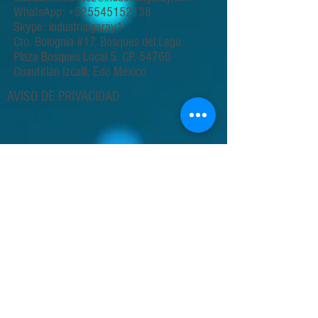
WhatsApp:
+525545152138
Skype: industrialgaray1
Cto. Bolognia #17, Bosques del Lago,
Plaza Bosques Local 5, CP. 54760
Cuautitlán Izcalli, Edo México
AVISO DE PRIVACIDAD
En cumplimiento con lo establecido en la Ley Federal de
Protección de Datos Personales en Posesión de los
Particulares, Industrias Garay e Instrumentación Analítica
informa que los datos personales y la información técnica
proporcionada por el cliente serán utilizados
exclusivamente para la prestación de servicios de
ensayo, calibración, mantenimiento y actividades
relacionadas con el cumplimiento de la norma ISO/IEC
17025.
La información recibida será tratada como confidencial y
utilizada únicamente para los fines acordados con el
cliente, garantizando su integridad, trazabilidad y