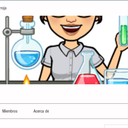
rroja
Miembros
Acerca de