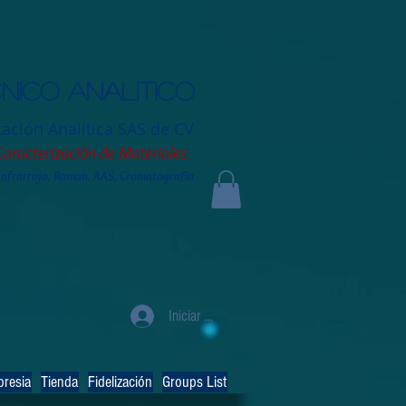
nico analitico
tación
Analitica SAS de CV
Caracterización de Materiales.
 Infrarrojo, Raman, AAS, Cromatografia
Iniciar sesión
resia
Tienda
Fidelización
Groups List