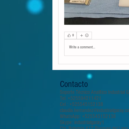
0
Write a comment...
Contacto
Soporte Técnico Analítico Industrial
Tel. +525594211421
Cel.: +525545152138
claudia.hernandez@industrialgaray.c
WhatsApp: +525545152138
Skype: industrialgaray1
Cto. Bolognia #17, Bosques del Lago