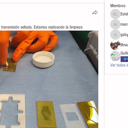
Miembros
Este
Estela Laz
marr
 transmisión sellada. Estamos realizando la limpieza
marrocheo
gaby
gaby.tinoc
Øma
Guil
Ver todos 