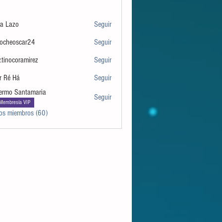
la Lazo
Seguir
o
ocheoscar24
Seguir
scar24
.tinocoramirez
Seguir
oramirez
r Ré Há
Seguir
lermo Santamaria
Seguir
Membresía VIP
los miembros (60)