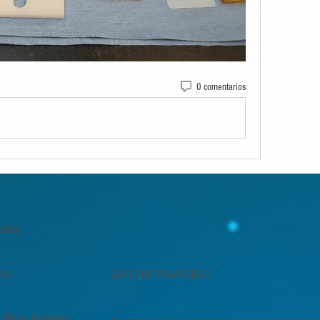
0 comentarios
 Garay
om
AVISO DE PRIVACIDAD
, Plaza Bosques