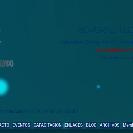
Soporte tec
Industrias Garay e Instrumen
Especialistas en 
E
spectroscopia de
Número de Acreditación 26LEC004 y 26LCC004
ACTO
EVENTOS
CAPACITACION
ENLACES
BLOG
ARCHIVOS
Memb