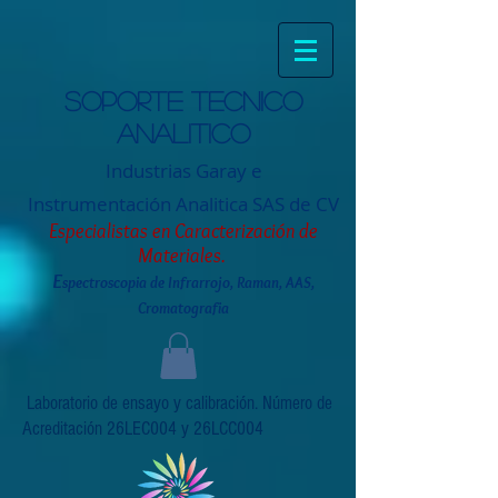
Soporte tecnico
analitico
Industrias Garay e
Instrumentación
Analitica SAS de CV
Especialistas en Caracterización de
Materiales.
E
spectroscopia de Infrarrojo, Raman, AAS,
Cromatografia
Laboratorio de ensayo y calibración. Número de
Acreditación 26LEC004 y 26LCC004