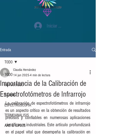
Iniciar sesión
Entrada
TODO
Claudia Hernández
TODO
14 jun 2025
4 min de lectura
Importancia de la Calibración de
INFRARROJO
Espectrofotómetros de Infrarrojo
RAMAN
La calibración de espectrofotómetros de infrarrojo 
ESPECTROSCOPIA
es un aspecto crítico en la obtención de resultados 
TERMOANALISIS
precisos y confiables en numerosas aplicaciones 
científicas e industriales. Este artículo profundizará 
AAS & ICPOES
en el papel vital que desempeña la calibración en 